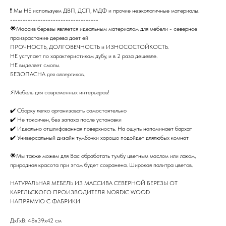
❗ Мы НE иcпользуeм ДВП, ДСП, МДФ и прочие неэкологичные материалы.
-----------------------------------
🌟Массив березы является идеальным материалом для мебели - северное
произрастание дерева дает ей
ПРОЧНОСТЬ, ДОЛГОВЕЧНОСТЬ и ИЗНОСОСТОЙКОСТЬ.
НЕ уступает по характеристикам дубу, и в 2 раза дешевле.
НЕ выделяет смолы.
БЕЗОПАСНА для аллергиков.
⚡Мебель для современных интерьеров!
✔️ Сборку легко организовать самостоятельно
✔️ Не токсичен, без запаха после установки
✔️ Идеально отшлифованная поверхность. На ощупь напоминает бархат
✔️ Универсальный дизайн тумбочки хорошо подойдет длялюбых комнат
🌟Мы также можем для Вас обработать тумбу цветным маслом или лаком,
природная красота при этом будет сохранена. Широкая палитра цветов.
НАТУРАЛЬНАЯ МЕБЕЛЬ ИЗ МАССИВА СЕВЕРНОЙ БЕРЕЗЫ ОТ
КАРЕЛЬСКОГО ПРОИЗВОДИТЕЛЯ NORDIC WOOD
НАПРЯМУЮ С ФАБРИКИ
ДхГхВ: 48х39х42 см