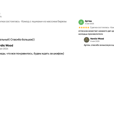
>
8 -