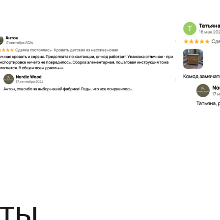
ы
+7 (921) - 72
99 - 55
ПН - ПТ