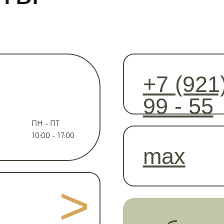
10:00 - 17:00
max
>
кубатура
>
офис
>
г.Петрозаводск,
улица Казарменская , дом 4