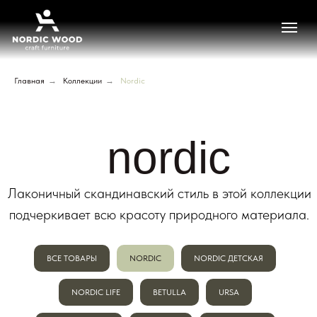
Главная
→
Коллекции
→
Nordic
nordic
Лаконичный скандинавский стиль в этой коллекции
подчеркивает всю красоту природного материала.
ВСЕ ТОВАРЫ
NORDIC
NORDIC ДЕТСКАЯ
NORDIC LIFE
BETULLA
URSA