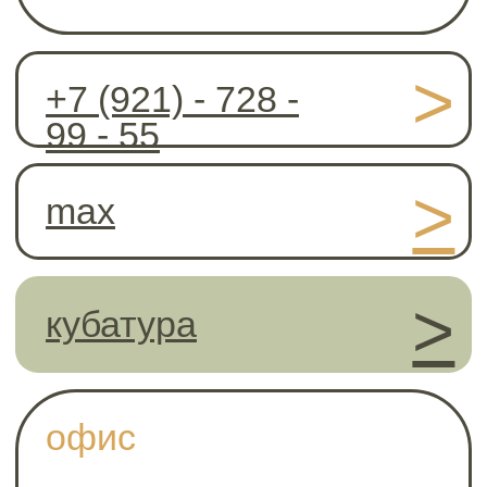
о нас
ПРЕИМУЩЕСТВА
доставка и оплата
контакты
сотрудничество
Коллекции
категории
Nordic
Кровати
Nordic детская
Детские кровати
Nordic Life
Комоды и тумбы