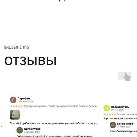
>
+7 (921) - 728 -
99 - 55
>
max
>
кубатура
офис
г.Петрозаводск,
ПН - ПТ
улица Казарменская , дом 4
10:00 - 17:00