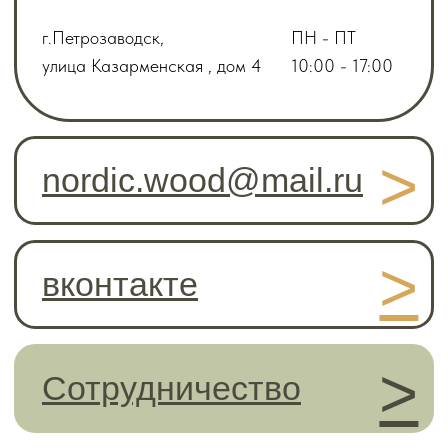
Borealis
Столы и стулья
North Star
Декор и полки
Magic Energy
Мебельный щит
Ursa
Шкафы и стеллажи
Betulla
Тумбы под ТВ
© NordicWood, 2023 - 2026. Все права защищены
Политика конфиденциальности