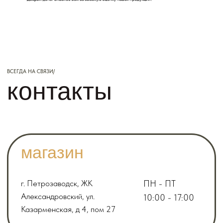
>
nordic.wood@mail.ru
>
вконтакте
>
Сотрудничество